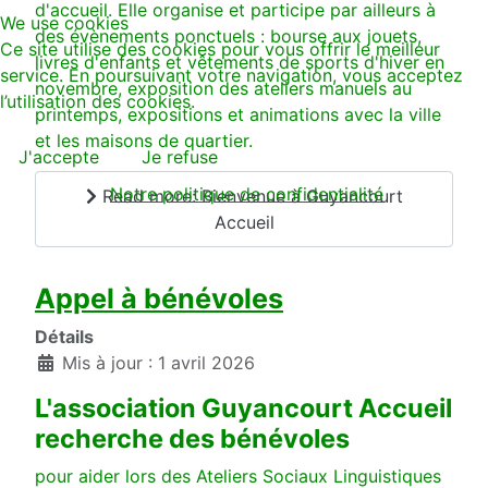
d'accueil. Elle organise et participe par ailleurs à
We use cookies
des évènements ponctuels : bourse aux jouets,
Ce site utilise des cookies pour vous offrir le meilleur
livres d'enfants et vêtements de sports d'hiver en
service. En poursuivant votre navigation, vous acceptez
novembre, exposition des ateliers manuels au
l’utilisation des cookies.
printemps, expositions et animations avec la ville
et les maisons de quartier.
J'accepte
Je refuse
Notre politique de confidentialité
Read more: Bienvenue à Guyancourt
Accueil
Appel à bénévoles
Détails
Mis à jour : 1 avril 2026
L'association Guyancourt Accueil
recherche des bénévoles
pour aider lors des Ateliers Sociaux Linguistiques