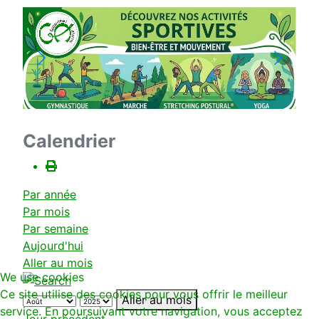
Calendrier
Par année
Par mois
Par semaine
Aujourd'hui
Aller au mois
We use cookies
Ce site utilise des cookies pour vous offrir le meilleur
Aller au mois
service. En poursuivant votre navigation, vous acceptez