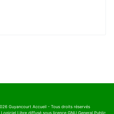
026 Guyancourt Accueil - Tous droits réservés
 Logiciel Libre diffusé sous licence
GNU General Public