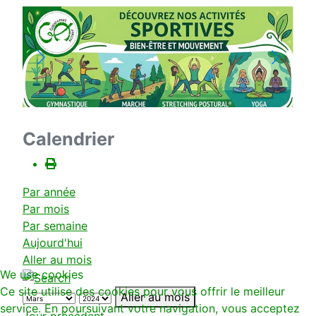
Calendrier
Par année
Par mois
Par semaine
Aujourd'hui
Aller au mois
We use cookies
Ce site utilise des cookies pour vous offrir le meilleur
Aller au mois
service. En poursuivant votre navigation, vous acceptez
Jour précédent