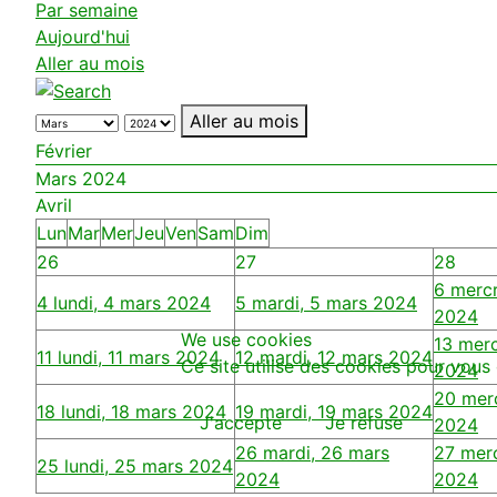
Par semaine
Aujourd'hui
Aller au mois
Aller au mois
Février
Mars 2024
Avril
Lun
Mar
Mer
Jeu
Ven
Sam
Dim
26
27
28
6
mercr
4
lundi, 4 mars 2024
5
mardi, 5 mars 2024
2024
We use cookies
13
merc
11
lundi, 11 mars 2024
12
mardi, 12 mars 2024
Ce site utilise des cookies pour vous 
2024
20
mer
18
lundi, 18 mars 2024
19
mardi, 19 mars 2024
J'accepte
Je refuse
2024
26
mardi, 26 mars
27
merc
25
lundi, 25 mars 2024
2024
2024