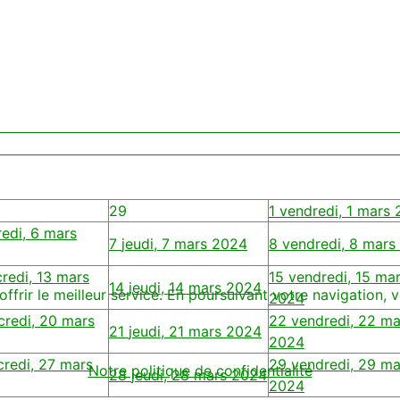
29
1
vendredi, 1 mars
edi, 6 mars
7
jeudi, 7 mars 2024
8
vendredi, 8 mars
redi, 13 mars
15
vendredi, 15 ma
14
jeudi, 14 mars 2024
offrir le meilleur service. En poursuivant votre navigation, v
2024
credi, 20 mars
22
vendredi, 22 ma
21
jeudi, 21 mars 2024
2024
redi, 27 mars
29
vendredi, 29 ma
Notre politique de confidentialité
28
jeudi, 28 mars 2024
2024